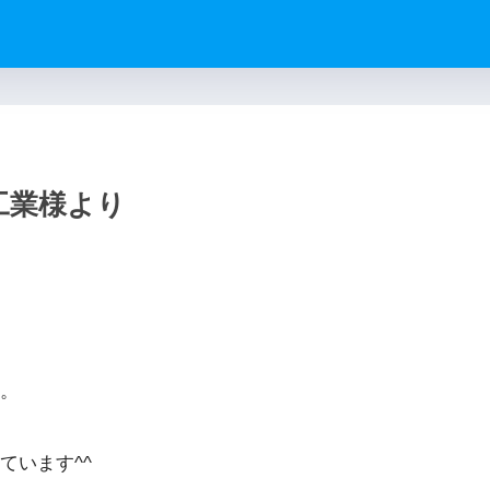
工業様より
。
ています^^